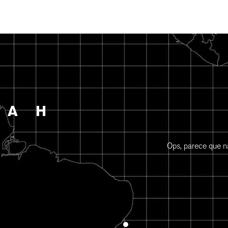
A
H
Ops, parece que nã