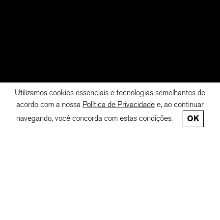
Utilizamos cookies essenciais e tecnologias semelhantes de
acordo com a nossa
Política de Privacidade
e, ao continuar
navegando, você concorda com estas condições.
OK
NE DO PROJETO AFRO
CONHEÇA A LOJA ON
SO
BRE
CON